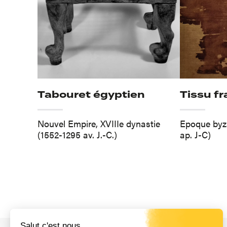
Tabouret égyptien
Tissu f
Nouvel Empire, XVIIIe dynastie
Epoque byza
(1552-1295 av. J.-C.)
ap. J-C)