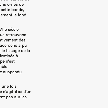
llons ornés de
 cette bande,
lement le fond
IIe siècle
ous retrouvons
nativement des
d'accroche a pu
s le tissage de la
destinée à
pe n'est
mble
tre suspendu
 une fois
s'agit-il ici d'un
nt pas sur les