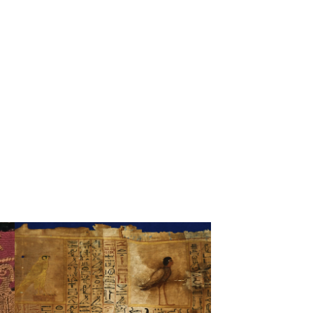
tion d'Odile Cavalier
 juin au 14 novembre
2011.
fique de Jean-Claude
on et Lilian Postel,
 Editions Hazan, 2011