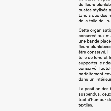
de fleurs plurilo
bustes stylisés 
tandis que des m
de la toile de lin
Cette organisati
conservé aux mus
une bande placée
fleurs plurilobée
être conservé. Il
toile de fond et 
supporter le rid
conservé. Toutefo
parfaitement envi
dans un intérieu
La position des 
suspendus, ceux-c
trait d'humour d
textiles.