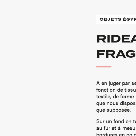
OBJETS ÉGY
RIDE
FRAG
A en juger par s
fonction de tiss
textile, de forme
que nous disposo
que supposée.
Sur un fond en t
au fur et à mesu
bordures en poin