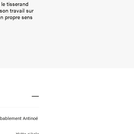
le tisserand
on travail sur
son propre sens
obablement Antinoé
XVIIe siècle