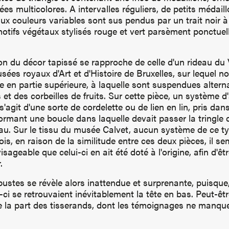
bées multicolores. A intervalles réguliers, de petits médai
aux couleurs variables sont sus pendus par un trait noir à
otifs végétaux stylisés rouge et vert parsèment ponctuel
.
on du décor tapissé se rapproche de celle d'un rideau du V
ées royaux d'Art et d'Histoire de Bruxelles, sur lequel n
 en partie supérieure, à laquelle sont suspendues alter
s et des corbeilles de fruits. Sur cette pièce, un système 
 s'agit d'une sorte de cordelette ou de lien en lin, pris dan
formant une boucle dans laquelle devait passer la tringle 
eau. Sur le tissu du musée Calvet, aucun système de ce ty
is, en raison de la similitude entre ces deux pièces, il se
sageable que celui-ci en ait été doté à l'origine, afin d'ê
r.
bustes se révèle alors inattendue et surprenante, puisque,
i se retrouvaient inévitablement la tête en bas. Peut-être 
e la part des tisserands, dont les témoignages ne manque