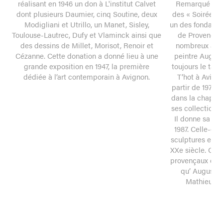
réalisant en 1946 un don à L'institut Calvet
Remarqué pour
dont plusieurs Daumier, cinq Soutine, deux
des « Soirées d
Modigliani et Utrillo, un Manet, Sisley,
un des fondateu
Toulouse-Lautrec, Dufy et Vlaminck ainsi que
de Provence où
des dessins de Millet, Morisot, Renoir et
nombreux artis
Cézanne. Cette donation a donné lieu à une
peintre Augus
grande exposition en 1947, la première
toujours le talen
dédiée à l’art contemporain à Avignon.
T’hot à Avign
partir de 1971,
dans la chapell
ses collections 
Il donne sa col
1987. Celle-ci
sculptures et ob
XXe siècle. On y
provençaux et 
qu’ Auguste
Mathieu Ve