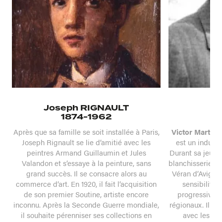
Joseph RIGNAULT
Vi
1874-1962
(
Après que sa famille se soit installée à Paris,
Victor Martin
,
Joseph Rignault se lie d’amitié avec les
est un industr
peintres Armand Guillaumin et Jules
Durant sa jeune
Valandon et s’essaye à la peinture, sans
blanchisserie da
grand succès. Il se consacre alors au
Véran d’Avignon
commerce d’art. En 1920, il fait l’acquisition
sensibilité 
de son premier Soutine, artiste encore
progressivem
inconnu. Après la Seconde Guerre mondiale,
régionaux. Il ti
il souhaite pérenniser ses collections en
avec les gr