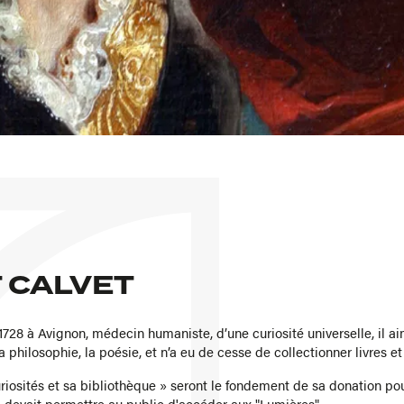
 CALVET
728 à Avignon, médecin humaniste, d’une curiosité universelle, il a
 la philosophie, la poésie, et n’a eu de cesse de collectionner livres e
riosités et sa bibliothèque » seront le fondement de sa donation pou
ui devait permettre au public d'accéder aux "Lumières".