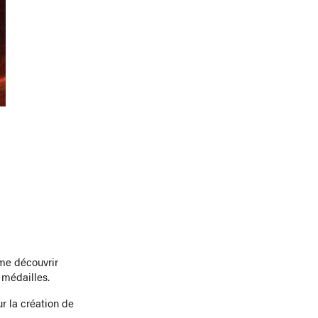
ime découvrir
t médailles.
r la création de