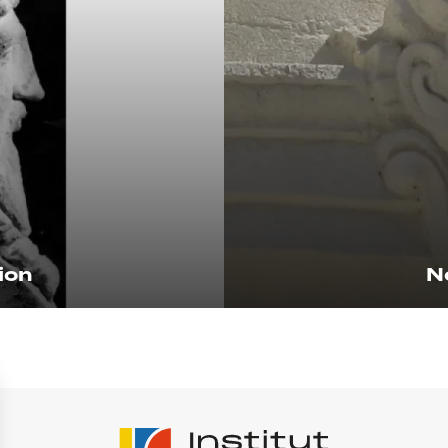
ion
N