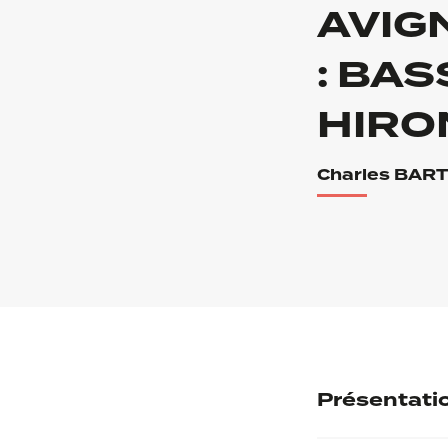
AVIG
: BAS
HIRO
Charles BAR
Présentati