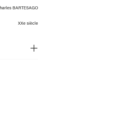
harles BARTESAGO
XXe siècle
67Fi1410
stitut Calvet en 1975
de la Ville d’Avignon