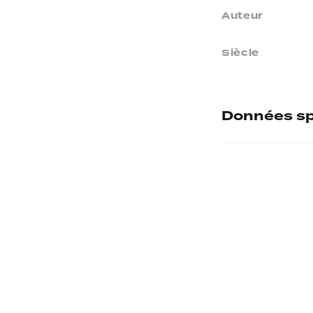
Auteur
Siècle
Données sp
Numéro d'inve
Provenance
Etablissement