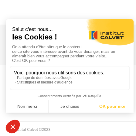
L'Institut Calvet
L'Institut
Donations
Collections
Mécénat
Musées & Bibliothèques
Prêts et dépôts
L'institut Calvet ©2023