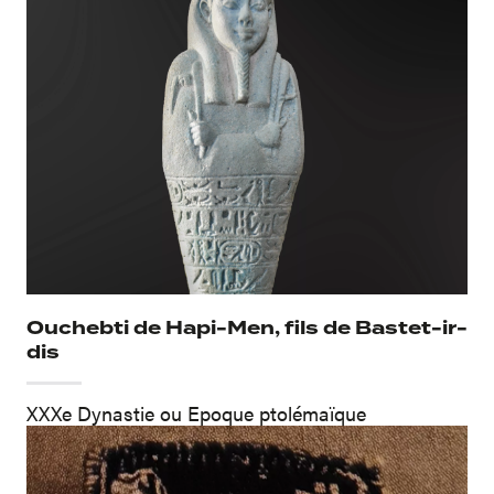
Paris, Editions Hazan, 2011
Ouchebti de Hapi-Men, fils de Bastet-ir-
dis
XXXe Dynastie ou Epoque ptolémaïque