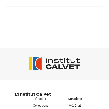
Numéro d'inventaire
H 238 A
Musée d'accueil
Musée Calvet
Provenance
Legs à l'Institut Calvet en 1810
Etablissement recevant le prêt
Palais du Roure
Ville de l'établissement recevant le prêt
Avignon
L'Institut Calvet
Nom de l'exposition du prêt
L'Institut
Donations
Piranèse révélé - Collections du Palais du Roure
Collections
Mécénat