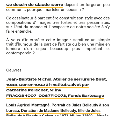
dépeint un forgeron peu
Ce dessin de Claude Serre
commun… pourquoi marteler un coussin ?
Ce dessinateur à part entière construit son style avec des
compositions d’ images très fortes et très pessimistes,
sur l'état du monde et I'incapacité de notre société à s’y
faire entendre.
À vous d’interpréter cette image : serait-ce un simple
trait d’humour de la part de l’artiste ou bien une mise en
lumière d’un enjeu beaucoup plus important et
contemporain ?
Oeuvres :
Jean-Baptiste Michel, Atelier de serrurerie Biret,
1988, Don en 1902 à l’Institut Calvet par
Catherine Pellechet, N° inv
FRAC084007_0067Fi0073, Fonds Bartesago
Louis Agricol Montagné, Portrait de Jules Belleudy à son
bureau, Donation de Madame Belleudy, fille de Jules
Belleudy à l'Institut Calvet en 1972, N° inv 22800, , Musée