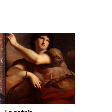
DIJON
ues du XVème siècle
endra simultanément
 musées des Beaux-
 Besançon, le musée
terlinden à Colmar
2 mai 2024
23 septembre 2024