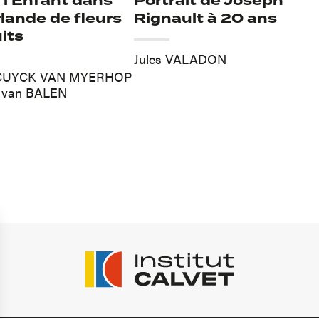
 l'Enfant dans
Portrait de Joseph
lande de fleurs
Rignault à 20 ans
uits
Jules VALADON
 CUYCK VAN MYERHOP
k van BALEN