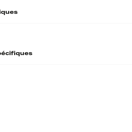
tiques
écifiques
ntaire
l
Don de M. Puech à L'
recevant le prêt
Mu