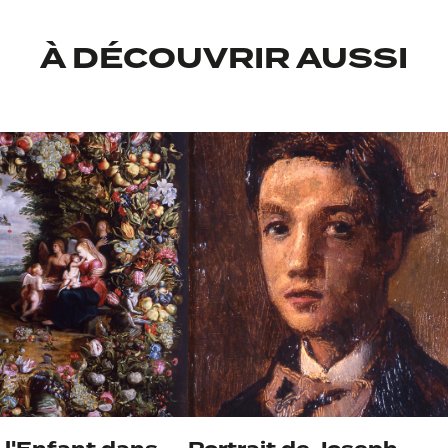
lissement recevant le prêt
À DÉCOUVRIR AUSSI
ition du prêt
Les peintures germaniq
Exposition éponyme qui se ti
dans les musées suivants :
les
Arts de Dijon et de
Un
du prêt
prêt