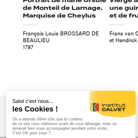
Portrait de marie Ursule
Vierge à
de Monteil de Larnage,
une guir
Marquise de Cheylus
et de fr
François Louis BROSSARD DE
Frans van
BEAULIEU
et Hendric
1787