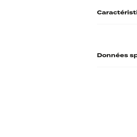
Caractéris
Matières
Données sp
Numéro d'inve
Musée d'accuei
Provenance
Etablissement 