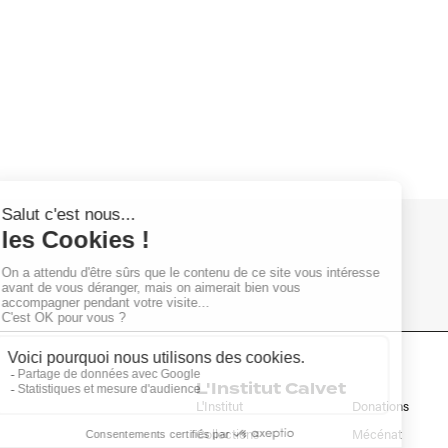
L'Institut Calvet
L'Institut
Donations
Collections
Mécénat