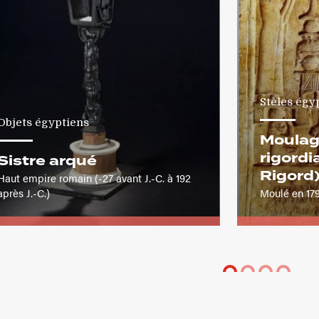
Stèles égy
Objets égyptiens
Moulag
rigordi
Sistre arqué
Rigord
Haut empire romain (-27 avant J.-C. à 192
après J.-C.)
Moulé en 17