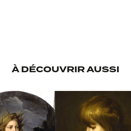
l
Donation de Joseph-Rignault à 
recevant le prêt
Kunststammlung 
lissement recevant le prêt
Dü
À DÉCOUVRIR AUSSI
ition du prêt
Chaïm Soutine – 
du prêt
prêt