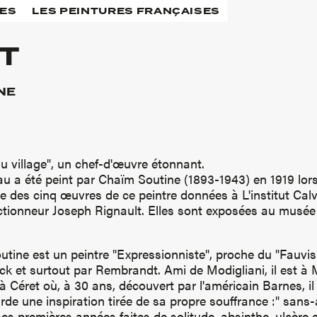
RES
LES PEINTURES FRANÇAISES
OT
NE
du village", un chef-d'œuvre étonnant.
au a été peint par Chaïm Soutine (1893-1943) en 1919 lor
rtie des cinq œuvres de ce peintre données à L'institut Cal
ectionneur Joseph Rignault. Elles sont exposées au musée
utine est un peintre "Expressionniste", proche du "Fauvis
ck et surtout par Rembrandt. Ami de Modigliani, il est 
à Céret où, à 30 ans, découvert par l'américain Barnes, il
arde une inspiration tirée de sa propre souffrance :" sans-
 ses premières années faites de solitude, absinthe, ulcère 