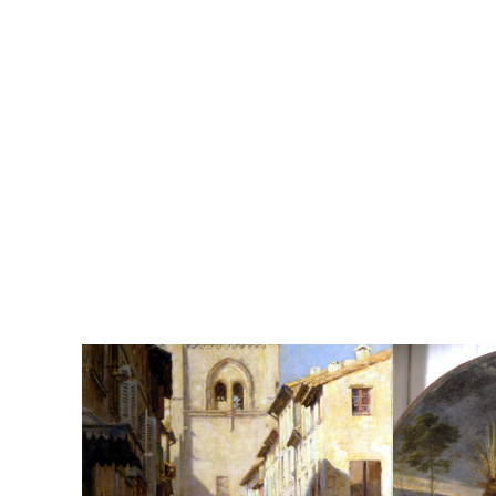
Musée d'accuei
Provenance
Etablissement 
Ville de l'étab
Nom de l'expos
Date de début 
Date de fin du 