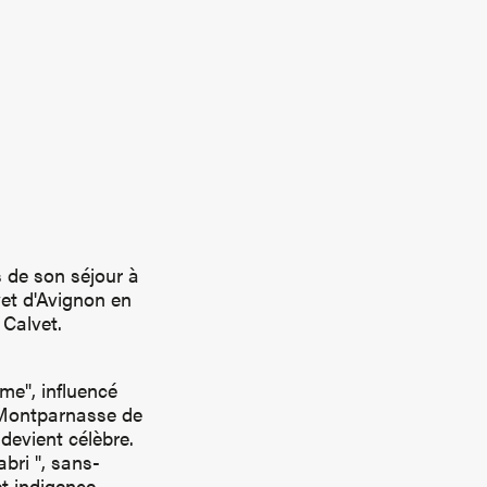
s de son séjour à
vet d'Avignon en
 Calvet.
me", influencé
à Montparnasse de
 devient célèbre.
abri ", sans-
et indigence.