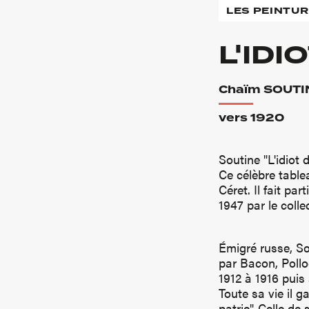
LES PEINTU
L'IDI
Chaïm SOUTI
vers 1920
Soutine "L'idiot 
Ce célèbre table
Céret. Il fait pa
1947 par le coll
Émigré russe, So
par Bacon, Pollo
1912 à 1916 puis 
Toute sa vie il g
patrie". Celle de