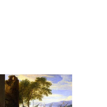
Musée Calvet
L'institut Calvet en
1946.
Nordhein-Westfalen
sseldorf, Allemagne
Love, Life and Death
1 septembre 2023
31 janvier 2024