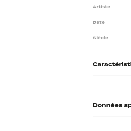
Artiste
Date
Siècle
Caractéris
Matières
Données sp
Numéro d'inve