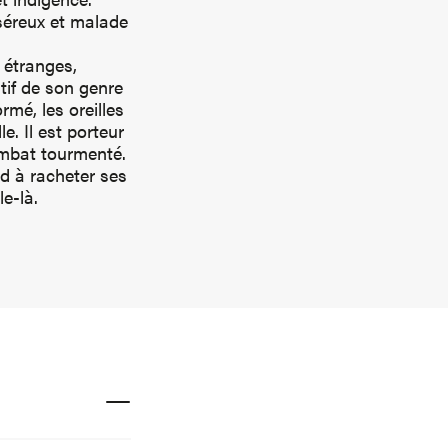
séreux et malade
 étranges,
atif de son genre
rmé, les oreilles
e. Il est porteur
ombat tourmenté.
rd à racheter ses
e-là.