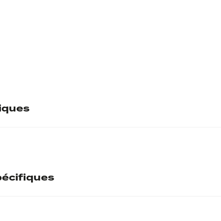
tiques
écifiques
ntaire