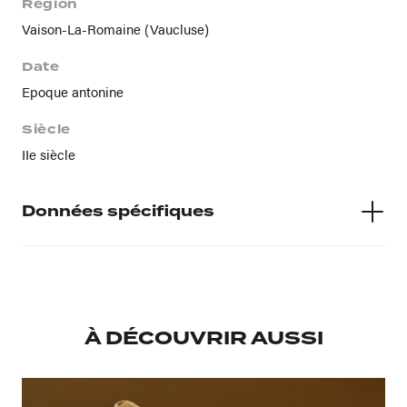
Région
Vaison-La-Romaine (Vaucluse)
Date
Epoque antonine
Siècle
IIe siècle
Données spécifiques
Numéro d'inventaire
G 171
À DÉCOUVRIR AUSSI
Musée d'accueil
Musée Lapidaire
Provenance